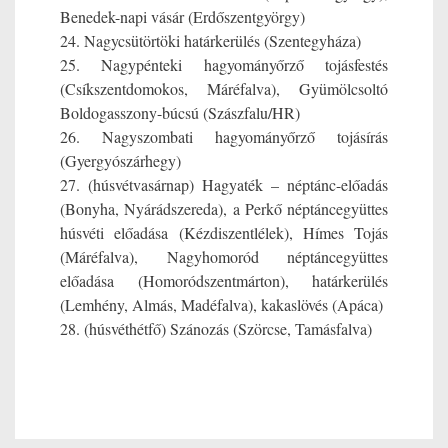
Benedek-napi vásár (Erdőszentgyörgy)
24. Nagycsütörtöki határkerülés (Szentegyháza)
25. Nagypénteki hagyományőrző tojásfestés
(Csíkszentdomokos, Máréfalva), Gyümölcsoltó
Boldogasszony-búcsú (Szászfalu/HR)
26. Nagyszombati hagyományőrző tojásírás
(Gyergyószárhegy)
27. (húsvétvasárnap) Hagyaték – néptánc-előadás
(Bonyha, Nyárádszereda), a Perkő néptáncegyüttes
húsvéti előadása (Kézdiszentlélek), Hímes Tojás
(Máréfalva), Nagyhomoród néptáncegyüttes
előadása (Homoródszentmárton), határkerülés
(Lemhény, Almás, Madéfalva), kakaslövés (Apáca)
28. (húsvéthétfő) Szánozás (Szörcse, Tamásfalva)