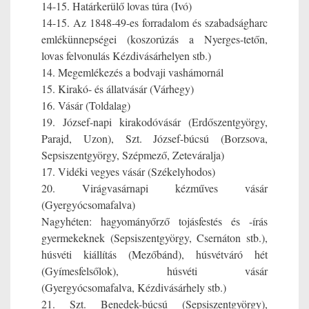
14-15. Határkerülő lovas túra (Ivó)
14-15. Az 1848-49-es forradalom és szabadságharc
emlékünnepségei (koszorúzás a Nyerges-tetőn,
lovas felvonulás Kézdivásárhelyen stb.)
14. Megemlékezés a bodvaji vashámornál
15. Kirakó- és állatvásár (Várhegy)
16. Vásár (Toldalag)
19. József-napi kirakodóvásár (Erdőszentgyörgy,
Parajd, Uzon), Szt. József-búcsú (Borzsova,
Sepsiszentgyörgy, Szépmező, Zeteváralja)
17. Vidéki vegyes vásár (Székelyhodos)
20. Virágvasárnapi kézműves vásár
(Gyergyócsomafalva)
Nagyhéten: hagyományőrző tojásfestés és -írás
gyermekeknek (Sepsiszentgyörgy, Csernáton stb.),
húsvéti kiállítás (Mezőbánd), húsvétváró hét
(Gyímesfelsőlok), húsvéti vásár
(Gyergyócsomafalva, Kézdivásárhely stb.)
21. Szt. Benedek-búcsú (Sepsiszentgyörgy),