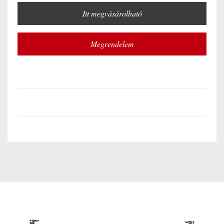
Itt megvásárolható
Megrendelem
Bejegyzés
navigáció