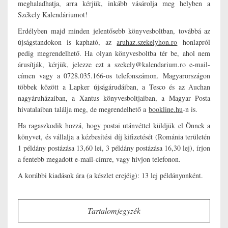
meghaladhatja, arra kérjük, inkább vásárolja meg helyben a
Székely Kalendáriumot!​
Erdélyben majd minden jelentősebb könyvesboltban, továbbá az
újságstandokon is kapható, az
aruhaz.szekelyhon.ro
honlapról
pedig megrendelhető. Ha olyan könyvesboltba tér be, ahol nem
árusítják, kérjük, jelezze ezt a szekely@kalendarium.ro e-mail-
címen vagy a 0728.035.166-os telefonszámon. Magyarországon
többek között a Lapker újságárudáiban, a Tesco és az Auchan
nagyáruházaiban, a Xantus könyvesboltjaiban, a Magyar Posta
hivatalaiban találja meg, de megrendelhető a
bookline.hu
-n is.
Ha ragaszkodik hozzá, hogy postai utánvéttel küldjük el Önnek a
könyvet, és vállalja a kézbesítési díj kifizetését (Románia területén
1 példány postázása 13,60 lei, 3 példány postázása 16,30 lej), írjon
a fentebb megadott e-mail-címre, vagy hívjon telefonon.
A korábbi kiadások ára (a készlet erejéig): 13 lej példányonként.
Tartalomjegyzék